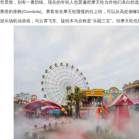
市景致，别有一番韵味。现在的年轻人也普遍把摩天轮当作他们表白的选
乘搭的座舱(Gondola)。乘客坐在摩天轮慢慢的往上转，可以从高处俯
游乐场机动游戏，与云霄飞车、旋转木马合称是“乐园三宝”。但摩天轮