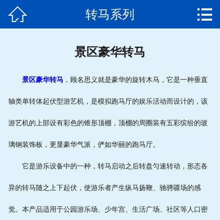


转马系列
网站首页

武汉客户游乐园项目完
景区豪华转马
工
景区
豪华转马
，顾名思义就是豪华的旋转木马，它是一种垂直
大型游乐设备厂家
轴类单转体起伏型游艺机，是模拟跑马厅的娱乐活动而设计的，该
游乐设备
游艺机的上部设有彩色的锥形顶棚，顶棚的周圈装有五彩缤纷的玻
工作原理
璃钢装饰板，更显豪华气派，俨如华丽的跑马厅。
发货通知
它是游乐设备中的一种，转马启动之后转盘匀速转动，形态各
成功案例
异的转马随之上下起伏，使游乐者产生纵马扬鞭、驰骋疆场的感
觉。本产品适用于公园游乐场、少年宫、生活广场、社区等人口密
产品视频